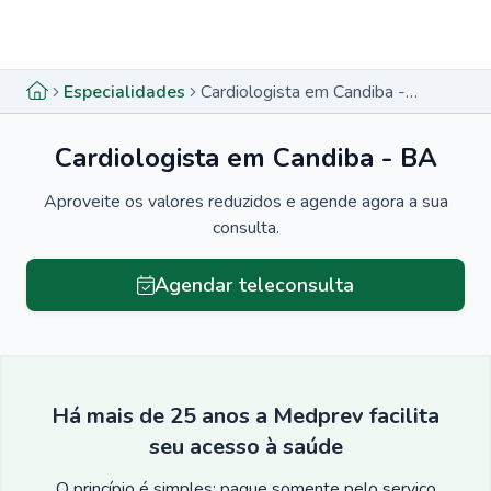
Menu lateral
Menu lateral
Especialidades
Cardiologista em Candiba - BA
Cardiologista em Candiba - BA
Aproveite os valores reduzidos e agende agora a sua
consulta.
Agendar teleconsulta
Há mais de 25 anos a Medprev facilita
seu acesso à saúde
O princípio é simples: pague somente pelo serviço