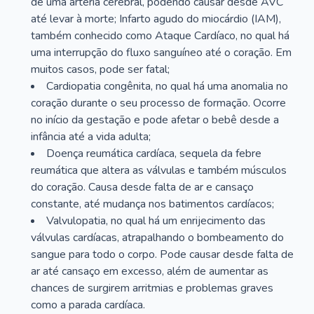
de uma artéria cerebral, podendo causar desde AVC
até levar à morte; Infarto agudo do miocárdio (IAM),
também conhecido como Ataque Cardíaco, no qual há
uma interrupção do fluxo sanguíneo até o coração. Em
muitos casos, pode ser fatal;
Cardiopatia congênita, no qual há uma anomalia no
coração durante o seu processo de formação. Ocorre
no início da gestação e pode afetar o bebê desde a
infância até a vida adulta;
Doença reumática cardíaca, sequela da febre
reumática que altera as válvulas e também músculos
do coração. Causa desde falta de ar e cansaço
constante, até mudança nos batimentos cardíacos;
Valvulopatia, no qual há um enrijecimento das
válvulas cardíacas, atrapalhando o bombeamento do
sangue para todo o corpo. Pode causar desde falta de
ar até cansaço em excesso, além de aumentar as
chances de surgirem arritmias e problemas graves
como a parada cardíaca.