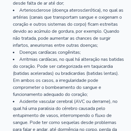
desde falta de ar até dor;
Arteriosclerose (doença aterosclerótica), no qual as
artérias (canais que transportam sangue e oxigenam o
coração e outros sistemas do corpo) ficam estreitas
devido ao acúmulo de gordura, por exemplo. Quando
não tratada, pode aumentar as chances de surgir
infartos, aneurismas entre outras doenças;
Doenças cardíacas congênitas;
Arritmias cardíacas, no qual há alteração nas batidas
do coração. Pode ser categorizada em taquicardia
(batidas aceleradas) ou bradicardias (batidas lentas).
Em ambos os casos, a irregularidade pode
comprometer o bombeamento do sangue e
funcionamento adequado do coração;
Acidente vascular cerebral (AVC ou derrame), no
qual há uma paralisia do cérebro causada pelo
entupimento de vasos, interrompendo o fluxo de
sangue. Pode ter como sequelas desde problemas
para falar e andar, até dormência no corpo, perda da