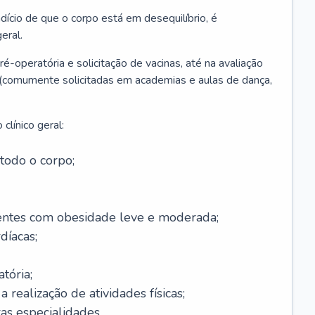
ício de que o corpo está em desequilíbrio, é
eral.
é-operatória e solicitação de vacinas, até na avaliação
as (comumente solicitadas em academias e aulas de dança,
clínico geral:
todo o corpo;
ntes com obesidade leve e moderada;
díacas;
tória;
 realização de atividades físicas;
s especialidades.