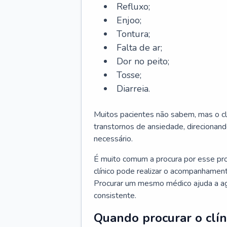
Refluxo;
Enjoo;
Tontura;
Falta de ar;
Dor no peito;
Tosse;
Diarreia.
Muitos pacientes não sabem, mas o cl
transtornos de ansiedade, direcionand
necessário.
É muito comum a procura por esse pr
clínico pode realizar o acompanhament
Procurar um mesmo médico ajuda a agil
consistente.
Quando procurar o clín