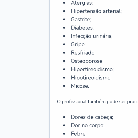
Alergias;
Hipertensão arterial;
Gastrite;
Diabetes;
Infecção urinária;
Gripe;
Resfriado;
Osteoporose;
Hipertireoidismo;
Hipotireoidismo;
Micose.
O profissional também pode ser pro
Dores de cabeça;
Dor no corpo;
Febre;