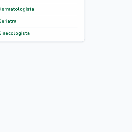
Dermatologista
Geriatra
Ginecologista