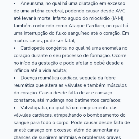
Aneurisma, no qual há uma dilatação em excesso
de uma artéria cerebral, podendo causar desde AVC
até levar à morte; Infarto agudo do miocárdio (IAM),
também conhecido como Ataque Cardíaco, no qual há
uma interrupção do fluxo sanguíneo até o coração. Em
muitos casos, pode ser fatal;
Cardiopatia congênita, no qual há uma anomalia no
coração durante o seu processo de formação. Ocorre
no início da gestação e pode afetar o bebê desde a
infância até a vida adulta;
Doença reumática cardíaca, sequela da febre
reumática que altera as válvulas e também músculos
do coração. Causa desde falta de ar e cansaço
constante, até mudança nos batimentos cardíacos;
Valvulopatia, no qual há um enrijecimento das
válvulas cardíacas, atrapalhando o bombeamento do
sangue para todo o corpo. Pode causar desde falta de
ar até cansaço em excesso, além de aumentar as
chances de surgirem arritmias e problemas graves