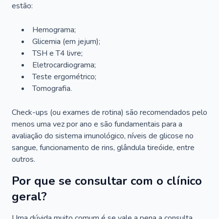
estão:
Hemograma;
Glicemia (em jejum);
TSH e T4 livre;
Eletrocardiograma;
Teste ergométrico;
Tomografia.
Check-ups (ou exames de rotina) são recomendados pelo
menos uma vez por ano e são fundamentais para a
avaliação do sistema imunológico, níveis de glicose no
sangue, funcionamento de rins, glândula tireóide, entre
outros.
Por que se consultar com o clínico
geral?
Uma dúvida muito comum é se vale a pena a consulta