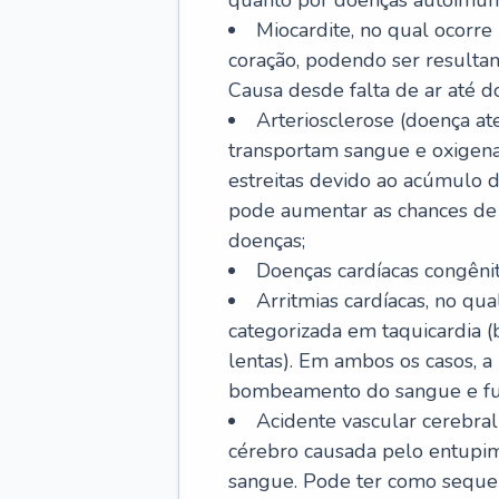
quanto por doenças autoimune
Miocardite, no qual ocorr
coração, podendo ser resultant
Causa desde falta de ar até do
Arteriosclerose (doença ate
transportam sangue e oxigena
estreitas devido ao acúmulo 
pode aumentar as chances de s
doenças;
Doenças cardíacas congênit
Arritmias cardíacas, no qua
categorizada em taquicardia (b
lentas). Em ambos os casos, 
bombeamento do sangue e fu
Acidente vascular cerebral
cérebro causada pelo entupim
sangue. Pode ter como sequel