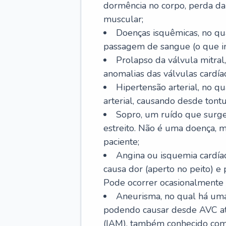
dormência no corpo, perda da 
muscular;
Doenças isquêmicas, no qua
passagem de sangue (o que inc
Prolapso da válvula mitra
anomalias das válvulas cardíac
Hipertensão arterial, no q
arterial, causando desde tontu
Sopro, um ruído que surg
estreito. Não é uma doença, m
paciente;
Angina ou isquemia cardía
causa dor (aperto no peito) e
Pode ocorrer ocasionalmente 
Aneurisma, no qual há uma
podendo causar desde AVC até
(IAM), também conhecido com