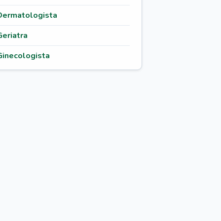
Dermatologista
Geriatra
Ginecologista