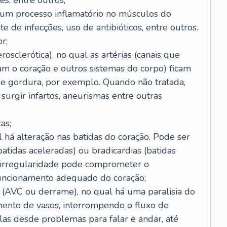
s, entre outros;
e um processo inflamatório no músculos do
e de infecções, uso de antibióticos, entre outros.
r;
rosclerótica), no qual as artérias (canais que
m o coração e outros sistemas do corpo) ficam
de gordura, por exemplo. Quando não tratada,
urgir infartos, aneurismas entre outras
as;
l há alteração nas batidas do coração. Pode ser
atidas aceleradas) ou bradicardias (batidas
a irregularidade pode comprometer o
ncionamento adequado do coração;
 (AVC ou derrame), no qual há uma paralisia do
ento de vasos, interrompendo o fluxo de
as desde problemas para falar e andar, até