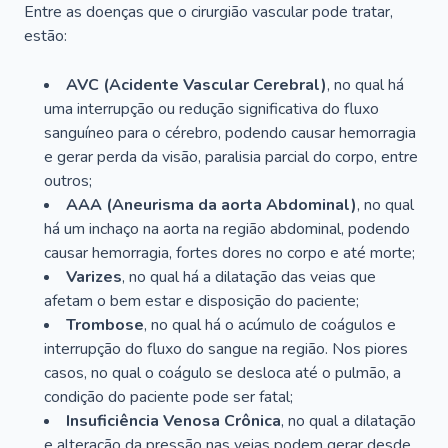
Entre as doenças que o cirurgião vascular pode tratar,
estão:
AVC (Acidente Vascular Cerebral)
, no qual há
uma interrupção ou redução significativa do fluxo
sanguíneo para o cérebro, podendo causar hemorragia
e gerar perda da visão, paralisia parcial do corpo, entre
outros;
AAA (Aneurisma da aorta Abdominal)
, no qual
há um inchaço na aorta na região abdominal, podendo
causar hemorragia, fortes dores no corpo e até morte;
Varizes
, no qual há a dilatação das veias que
afetam o bem estar e disposição do paciente;
Trombose
, no qual há o acúmulo de coágulos e
interrupção do fluxo do sangue na região. Nos piores
casos, no qual o coágulo se desloca até o pulmão, a
condição do paciente pode ser fatal;
Insuficiência Venosa Crônica
, no qual a dilatação
e alteração da pressão nas veias podem gerar desde