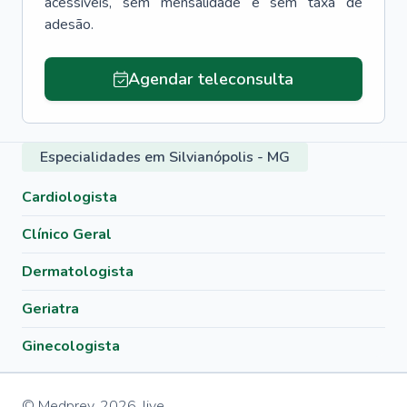
acessíveis, sem mensalidade e sem taxa de
adesão.
Agendar teleconsulta
Especialidades em Silvianópolis - MG
Cardiologista
Clínico Geral
Dermatologista
Geriatra
Ginecologista
© Medprev,
2026
,
live