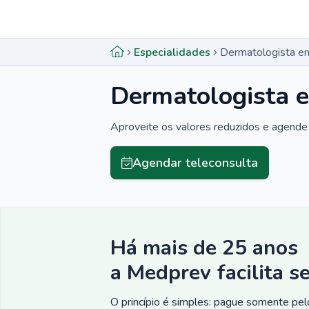
Menu lateral
Menu lateral
Especialidades
Dermatologista em
Dermatologista e
Aproveite os valores reduzidos e agende 
Agendar teleconsulta
Há mais de 25 anos
a Medprev facilita s
O princípio é simples: pague somente pelo