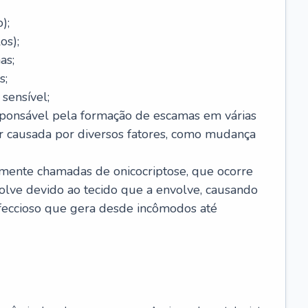
);
os);
as;
s;
sensível;
sponsável pela formação de escamas em várias
r causada por diversos fatores, como mudança
lmente chamadas de onicocriptose, que ocorre
lve devido ao tecido que a envolve, causando
nfeccioso que gera desde incômodos até