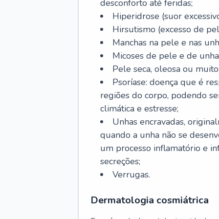
desconforto até feridas;
Hiperidrose (suor excessivo
Hirsutismo (excesso de pel
Manchas na pele e nas unh
Micoses de pele e de unha
Pele seca, oleosa ou muito 
Psoríase: doença que é re
regiões do corpo, podendo se
climática e estresse;
Unhas encravadas, origina
quando a unha não se desenvo
um processo inflamatório e i
secreções;
Verrugas.
Dermatologia cosmiátrica