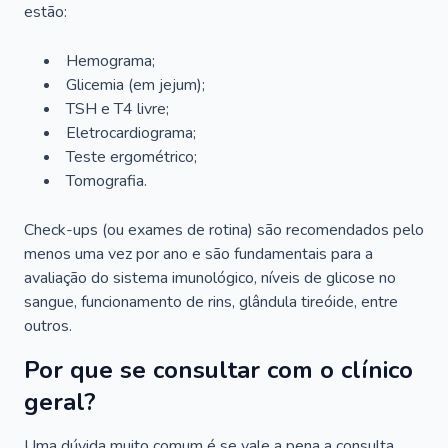
estão:
Hemograma;
Glicemia (em jejum);
TSH e T4 livre;
Eletrocardiograma;
Teste ergométrico;
Tomografia.
Check-ups (ou exames de rotina) são recomendados pelo
menos uma vez por ano e são fundamentais para a
avaliação do sistema imunológico, níveis de glicose no
sangue, funcionamento de rins, glândula tireóide, entre
outros.
Por que se consultar com o clínico
geral?
Uma dúvida muito comum é se vale a pena a consulta