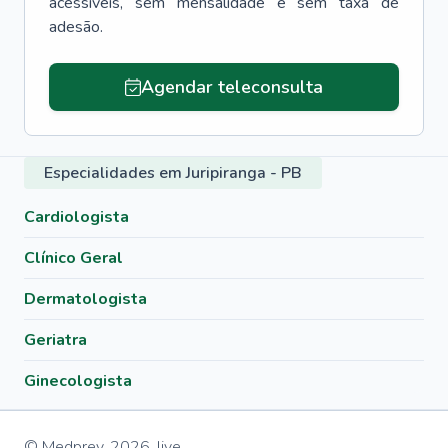
acessíveis, sem mensalidade e sem taxa de
adesão.
Agendar teleconsulta
Especialidades em Juripiranga - PB
Cardiologista
Clínico Geral
Dermatologista
Geriatra
Ginecologista
© Medprev,
2026
,
live