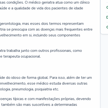
ssas condições. O médico geriatra atua como um clínico
úde e a qualidade de vida dos pacientes de idade
 gerontologia, mas esses dois termos representam
iatria se preocupa com as doenças mais frequentes entre
nvelhecimento em si, incluindo seus componentes
atra trabalha junto com outros profissionais, como
a e terapeuta ocupacional.
úde do idoso de forma global. Para isso, além de ter um
nvelhecimento, esse médico estuda diversas outras
ologia, pneumologia, psiquiatria etc.
oenças típicas e com manifestações próprias, devendo
os também são mais suscetíveis a determinadas