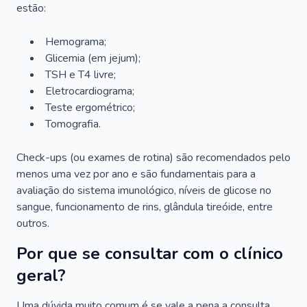
estão:
Hemograma;
Glicemia (em jejum);
TSH e T4 livre;
Eletrocardiograma;
Teste ergométrico;
Tomografia.
Check-ups (ou exames de rotina) são recomendados pelo
menos uma vez por ano e são fundamentais para a
avaliação do sistema imunológico, níveis de glicose no
sangue, funcionamento de rins, glândula tireóide, entre
outros.
Por que se consultar com o clínico
geral?
Uma dúvida muito comum é se vale a pena a consulta