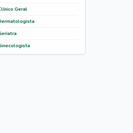
Clínico Geral
Dermatologista
Geriatra
Ginecologista