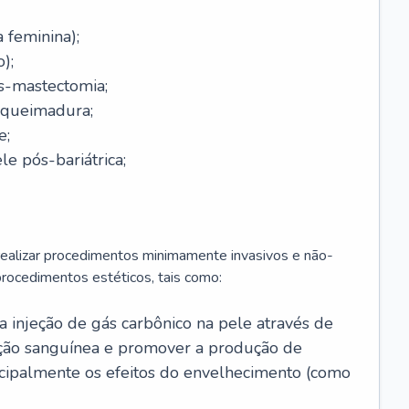
a feminina);
);
-mastectomia;
-queimadura;
e;
e pós-bariátrica;
 realizar procedimentos minimamente invasivos e não-
rocedimentos estéticos, tais como:
 a injeção de gás carbônico na pele através de
ação sanguínea e promover a produção de
cipalmente os efeitos do envelhecimento (como