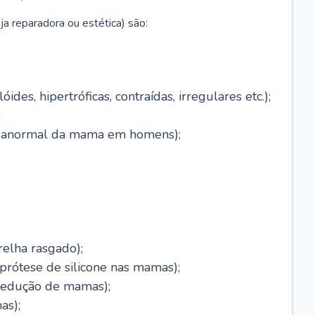
ja reparadora ou estética) são:
óides, hipertróficas, contraídas, irregulares etc.);
;
o anormal da mama em homens);
relha rasgado);
rótese de silicone nas mamas);
redução de mamas);
as);