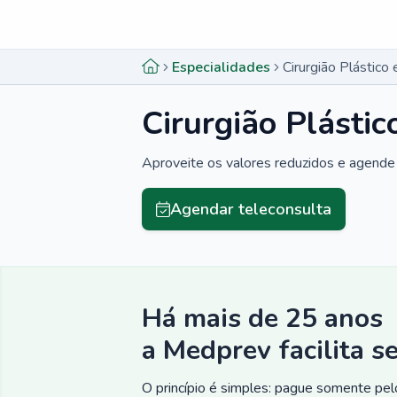
Menu lateral
Menu lateral
Especialidades
Cirurgião Plástico
Cirurgião Plásti
Aproveite os valores reduzidos e agende 
Agendar teleconsulta
Há mais de 25 anos
a Medprev facilita s
O princípio é simples: pague somente pelo