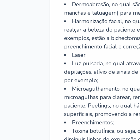
Dermoabrasão, no qual são 
manchas e tatuagem) para mel
Harmonização facial, no qu
realçar a beleza do paciente e
exemplos, estão a bichectomia
preenchimento facial e correçã
Laser;
Luz pulsada, no qual atrav
depilações, alívio de sinais d
por exemplo;
Microagulhamento, no qual
microagulhas para clarear, re
paciente; Peelings, no qual h
superficiais, promovendo a r
Preenchimentos;
Toxina botulínica, ou seja,
diminuir linhas de expressão e