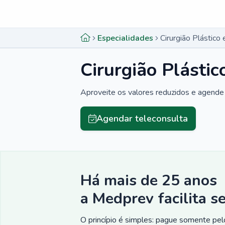
Menu lateral
Menu lateral
Especialidades
Cirurgião Plástic
Cirurgião Plásti
Aproveite os valores reduzidos e agende 
Agendar teleconsulta
Há mais de 25 anos
a Medprev facilita s
O princípio é simples: pague somente pelo