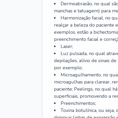
Dermoabrasão, no qual são 
manchas e tatuagem) para mel
Harmonização facial, no qu
realçar a beleza do paciente e
exemplos, estão a bichectomia
preenchimento facial e correçã
Laser;
Luz pulsada, no qual atrav
depilações, alívio de sinais d
por exemplo;
Microagulhamento, no qual
microagulhas para clarear, re
paciente; Peelings, no qual h
superficiais, promovendo a r
Preenchimentos;
Toxina botulínica, ou seja,
diminuir linhas de expressão e