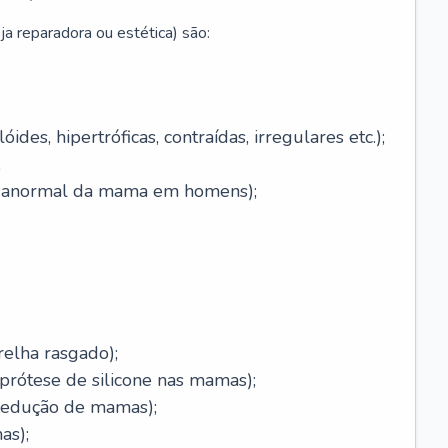
ja reparadora ou estética) são:
óides, hipertróficas, contraídas, irregulares etc.);
;
o anormal da mama em homens);
relha rasgado);
rótese de silicone nas mamas);
redução de mamas);
as);