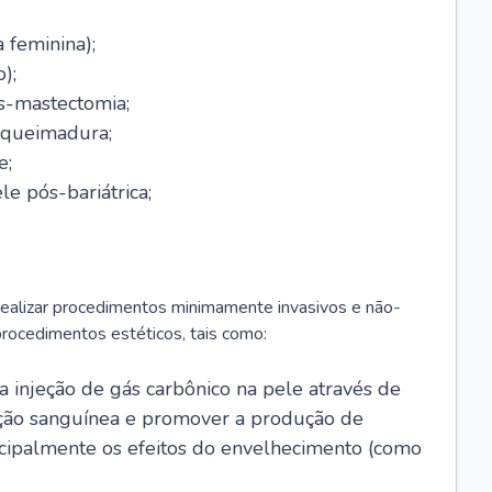
a feminina);
);
-mastectomia;
-queimadura;
e;
e pós-bariátrica;
 realizar procedimentos minimamente invasivos e não-
rocedimentos estéticos, tais como:
 a injeção de gás carbônico na pele através de
ação sanguínea e promover a produção de
cipalmente os efeitos do envelhecimento (como