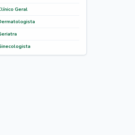
Clínico Geral
Dermatologista
Geriatra
Ginecologista