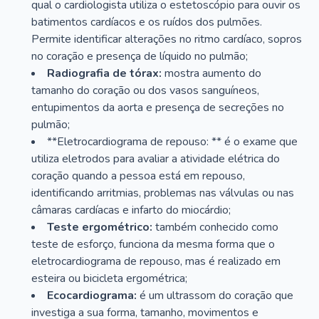
qual o cardiologista utiliza o estetoscópio para ouvir os
batimentos cardíacos e os ruídos dos pulmões.
Permite identificar alterações no ritmo cardíaco, sopros
no coração e presença de líquido no pulmão;
Radiografia de tórax:
mostra aumento do
tamanho do coração ou dos vasos sanguíneos,
entupimentos da aorta e presença de secreções no
pulmão;
**Eletrocardiograma de repouso: ** é o exame que
utiliza eletrodos para avaliar a atividade elétrica do
coração quando a pessoa está em repouso,
identificando arritmias, problemas nas válvulas ou nas
câmaras cardíacas e infarto do miocárdio;
Teste ergométrico:
também conhecido como
teste de esforço, funciona da mesma forma que o
eletrocardiograma de repouso, mas é realizado em
esteira ou bicicleta ergométrica;
Ecocardiograma:
é um ultrassom do coração que
investiga a sua forma, tamanho, movimentos e