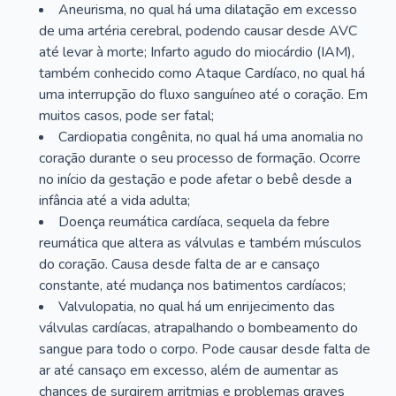
Aneurisma, no qual há uma dilatação em excesso
de uma artéria cerebral, podendo causar desde AVC
até levar à morte; Infarto agudo do miocárdio (IAM),
também conhecido como Ataque Cardíaco, no qual há
uma interrupção do fluxo sanguíneo até o coração. Em
muitos casos, pode ser fatal;
Cardiopatia congênita, no qual há uma anomalia no
coração durante o seu processo de formação. Ocorre
no início da gestação e pode afetar o bebê desde a
infância até a vida adulta;
Doença reumática cardíaca, sequela da febre
reumática que altera as válvulas e também músculos
do coração. Causa desde falta de ar e cansaço
constante, até mudança nos batimentos cardíacos;
Valvulopatia, no qual há um enrijecimento das
válvulas cardíacas, atrapalhando o bombeamento do
sangue para todo o corpo. Pode causar desde falta de
ar até cansaço em excesso, além de aumentar as
chances de surgirem arritmias e problemas graves