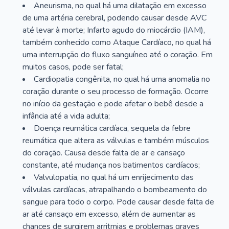
Aneurisma, no qual há uma dilatação em excesso
de uma artéria cerebral, podendo causar desde AVC
até levar à morte; Infarto agudo do miocárdio (IAM),
também conhecido como Ataque Cardíaco, no qual há
uma interrupção do fluxo sanguíneo até o coração. Em
muitos casos, pode ser fatal;
Cardiopatia congênita, no qual há uma anomalia no
coração durante o seu processo de formação. Ocorre
no início da gestação e pode afetar o bebê desde a
infância até a vida adulta;
Doença reumática cardíaca, sequela da febre
reumática que altera as válvulas e também músculos
do coração. Causa desde falta de ar e cansaço
constante, até mudança nos batimentos cardíacos;
Valvulopatia, no qual há um enrijecimento das
válvulas cardíacas, atrapalhando o bombeamento do
sangue para todo o corpo. Pode causar desde falta de
ar até cansaço em excesso, além de aumentar as
chances de surgirem arritmias e problemas graves