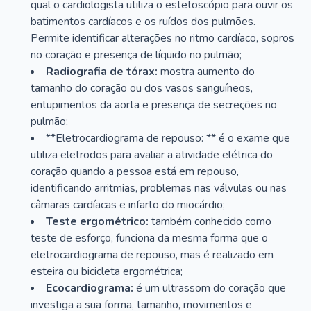
qual o cardiologista utiliza o estetoscópio para ouvir os
batimentos cardíacos e os ruídos dos pulmões.
Permite identificar alterações no ritmo cardíaco, sopros
no coração e presença de líquido no pulmão;
Radiografia de tórax:
mostra aumento do
tamanho do coração ou dos vasos sanguíneos,
entupimentos da aorta e presença de secreções no
pulmão;
**Eletrocardiograma de repouso: ** é o exame que
utiliza eletrodos para avaliar a atividade elétrica do
coração quando a pessoa está em repouso,
identificando arritmias, problemas nas válvulas ou nas
câmaras cardíacas e infarto do miocárdio;
Teste ergométrico:
também conhecido como
teste de esforço, funciona da mesma forma que o
eletrocardiograma de repouso, mas é realizado em
esteira ou bicicleta ergométrica;
Ecocardiograma:
é um ultrassom do coração que
investiga a sua forma, tamanho, movimentos e