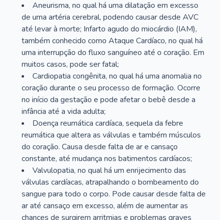
Aneurisma, no qual há uma dilatação em excesso
de uma artéria cerebral, podendo causar desde AVC
até levar à morte; Infarto agudo do miocárdio (IAM),
também conhecido como Ataque Cardíaco, no qual há
uma interrupção do fluxo sanguíneo até o coração. Em
muitos casos, pode ser fatal;
Cardiopatia congênita, no qual há uma anomalia no
coração durante o seu processo de formação. Ocorre
no início da gestação e pode afetar o bebê desde a
infância até a vida adulta;
Doença reumática cardíaca, sequela da febre
reumática que altera as válvulas e também músculos
do coração. Causa desde falta de ar e cansaço
constante, até mudança nos batimentos cardíacos;
Valvulopatia, no qual há um enrijecimento das
válvulas cardíacas, atrapalhando o bombeamento do
sangue para todo o corpo. Pode causar desde falta de
ar até cansaço em excesso, além de aumentar as
chances de surgirem arritmias e problemas graves