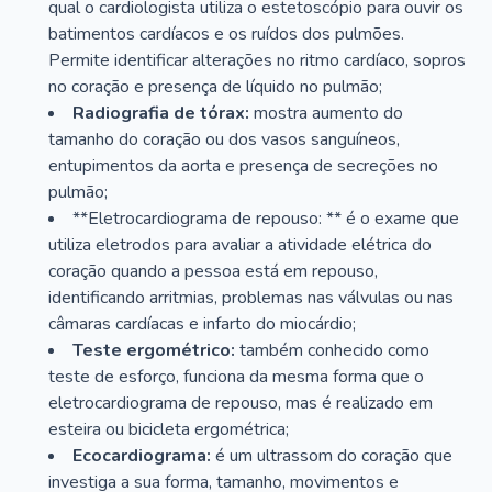
qual o cardiologista utiliza o estetoscópio para ouvir os
batimentos cardíacos e os ruídos dos pulmões.
Permite identificar alterações no ritmo cardíaco, sopros
no coração e presença de líquido no pulmão;
Radiografia de tórax:
mostra aumento do
tamanho do coração ou dos vasos sanguíneos,
entupimentos da aorta e presença de secreções no
pulmão;
**Eletrocardiograma de repouso: ** é o exame que
utiliza eletrodos para avaliar a atividade elétrica do
coração quando a pessoa está em repouso,
identificando arritmias, problemas nas válvulas ou nas
câmaras cardíacas e infarto do miocárdio;
Teste ergométrico:
também conhecido como
teste de esforço, funciona da mesma forma que o
eletrocardiograma de repouso, mas é realizado em
esteira ou bicicleta ergométrica;
Ecocardiograma:
é um ultrassom do coração que
investiga a sua forma, tamanho, movimentos e