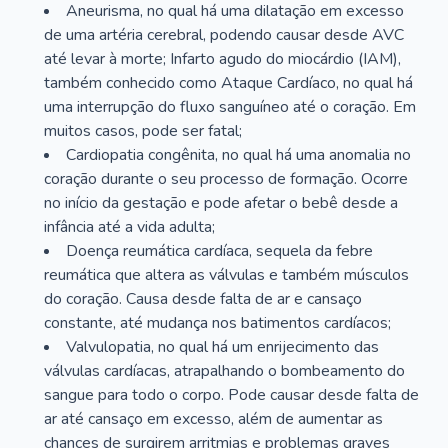
Aneurisma, no qual há uma dilatação em excesso
de uma artéria cerebral, podendo causar desde AVC
até levar à morte; Infarto agudo do miocárdio (IAM),
também conhecido como Ataque Cardíaco, no qual há
uma interrupção do fluxo sanguíneo até o coração. Em
muitos casos, pode ser fatal;
Cardiopatia congênita, no qual há uma anomalia no
coração durante o seu processo de formação. Ocorre
no início da gestação e pode afetar o bebê desde a
infância até a vida adulta;
Doença reumática cardíaca, sequela da febre
reumática que altera as válvulas e também músculos
do coração. Causa desde falta de ar e cansaço
constante, até mudança nos batimentos cardíacos;
Valvulopatia, no qual há um enrijecimento das
válvulas cardíacas, atrapalhando o bombeamento do
sangue para todo o corpo. Pode causar desde falta de
ar até cansaço em excesso, além de aumentar as
chances de surgirem arritmias e problemas graves