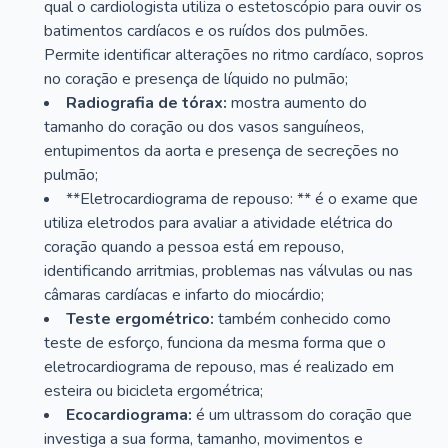
qual o cardiologista utiliza o estetoscópio para ouvir os
batimentos cardíacos e os ruídos dos pulmões.
Permite identificar alterações no ritmo cardíaco, sopros
no coração e presença de líquido no pulmão;
Radiografia de tórax:
mostra aumento do
tamanho do coração ou dos vasos sanguíneos,
entupimentos da aorta e presença de secreções no
pulmão;
**Eletrocardiograma de repouso: ** é o exame que
utiliza eletrodos para avaliar a atividade elétrica do
coração quando a pessoa está em repouso,
identificando arritmias, problemas nas válvulas ou nas
câmaras cardíacas e infarto do miocárdio;
Teste ergométrico:
também conhecido como
teste de esforço, funciona da mesma forma que o
eletrocardiograma de repouso, mas é realizado em
esteira ou bicicleta ergométrica;
Ecocardiograma:
é um ultrassom do coração que
investiga a sua forma, tamanho, movimentos e