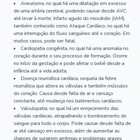
Aneurisma, no qual há uma dilatação em excesso
de uma artéria cerebral, podendo causar desde AVC
até levar à morte; Infarto agudo do miocárdio (IAM),
também conhecido como Ataque Cardíaco, no qual há
uma interrupção do fluxo sanguíneo até o coração. Em
muitos casos, pode ser fatal;
Cardiopatia congênita, no qual há uma anomalia no
coração durante o seu processo de formação. Ocorre
no início da gestação e pode afetar o bebê desde a
infância até a vida adulta;
Doença reumática cardíaca, sequela da febre
reumática que altera as válvulas e também músculos
do coração. Causa desde falta de ar e cansaço
constante, até mudança nos batimentos cardíacos;
Valvulopatia, no qual há um enrijecimento das
válvulas cardíacas, atrapalhando o bombeamento do
sangue para todo o corpo. Pode causar desde falta de
ar até cansaço em excesso, além de aumentar as
chances de surgirem arritmias e problemas graves