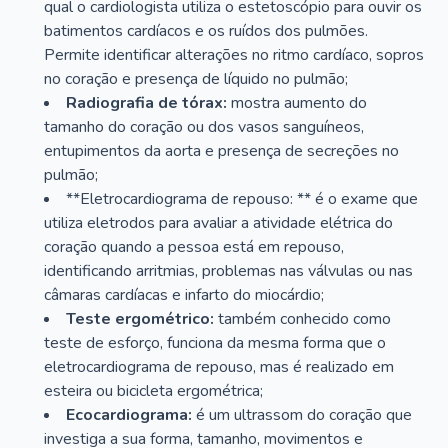
qual o cardiologista utiliza o estetoscópio para ouvir os
batimentos cardíacos e os ruídos dos pulmões.
Permite identificar alterações no ritmo cardíaco, sopros
no coração e presença de líquido no pulmão;
Radiografia de tórax:
mostra aumento do
tamanho do coração ou dos vasos sanguíneos,
entupimentos da aorta e presença de secreções no
pulmão;
**Eletrocardiograma de repouso: ** é o exame que
utiliza eletrodos para avaliar a atividade elétrica do
coração quando a pessoa está em repouso,
identificando arritmias, problemas nas válvulas ou nas
câmaras cardíacas e infarto do miocárdio;
Teste ergométrico:
também conhecido como
teste de esforço, funciona da mesma forma que o
eletrocardiograma de repouso, mas é realizado em
esteira ou bicicleta ergométrica;
Ecocardiograma:
é um ultrassom do coração que
investiga a sua forma, tamanho, movimentos e