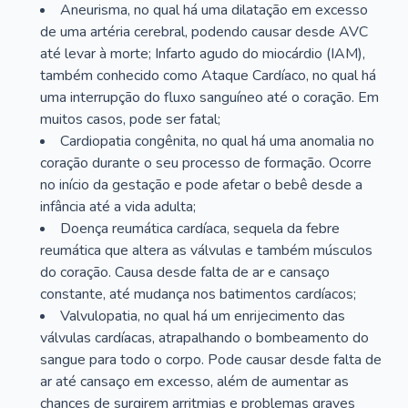
Aneurisma, no qual há uma dilatação em excesso
de uma artéria cerebral, podendo causar desde AVC
até levar à morte; Infarto agudo do miocárdio (IAM),
também conhecido como Ataque Cardíaco, no qual há
uma interrupção do fluxo sanguíneo até o coração. Em
muitos casos, pode ser fatal;
Cardiopatia congênita, no qual há uma anomalia no
coração durante o seu processo de formação. Ocorre
no início da gestação e pode afetar o bebê desde a
infância até a vida adulta;
Doença reumática cardíaca, sequela da febre
reumática que altera as válvulas e também músculos
do coração. Causa desde falta de ar e cansaço
constante, até mudança nos batimentos cardíacos;
Valvulopatia, no qual há um enrijecimento das
válvulas cardíacas, atrapalhando o bombeamento do
sangue para todo o corpo. Pode causar desde falta de
ar até cansaço em excesso, além de aumentar as
chances de surgirem arritmias e problemas graves