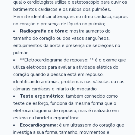
qual o cardiologista utiliza o estetoscópio para ouvir os
batimentos cardíacos e os ruídos dos pulmões.
Permite identificar alterações no ritmo cardíaco, sopros
no coração e presença de líquido no pulmão;
Radiografia de tórax:
mostra aumento do
tamanho do coração ou dos vasos sanguíneos,
entupimentos da aorta e presença de secreções no
pulmão;
**Eletrocardiograma de repouso: ** é o exame que
utiliza eletrodos para avaliar a atividade elétrica do
coração quando a pessoa está em repouso,
identificando arritmias, problemas nas válvulas ou nas
câmaras cardíacas e infarto do miocárdio;
Teste ergométrico:
também conhecido como
teste de esforço, funciona da mesma forma que o
eletrocardiograma de repouso, mas é realizado em
esteira ou bicicleta ergométrica;
Ecocardiograma:
é um ultrassom do coração que
investiga a sua forma, tamanho, movimentos e