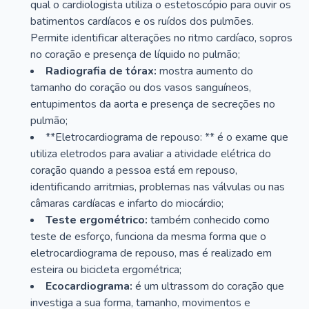
qual o cardiologista utiliza o estetoscópio para ouvir os
batimentos cardíacos e os ruídos dos pulmões.
Permite identificar alterações no ritmo cardíaco, sopros
no coração e presença de líquido no pulmão;
Radiografia de tórax:
mostra aumento do
tamanho do coração ou dos vasos sanguíneos,
entupimentos da aorta e presença de secreções no
pulmão;
**Eletrocardiograma de repouso: ** é o exame que
utiliza eletrodos para avaliar a atividade elétrica do
coração quando a pessoa está em repouso,
identificando arritmias, problemas nas válvulas ou nas
câmaras cardíacas e infarto do miocárdio;
Teste ergométrico:
também conhecido como
teste de esforço, funciona da mesma forma que o
eletrocardiograma de repouso, mas é realizado em
esteira ou bicicleta ergométrica;
Ecocardiograma:
é um ultrassom do coração que
investiga a sua forma, tamanho, movimentos e