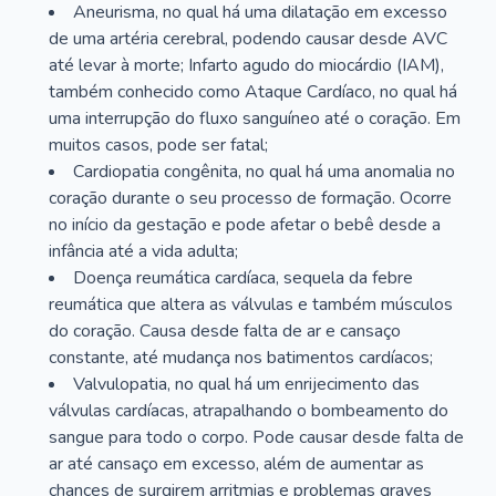
Aneurisma, no qual há uma dilatação em excesso
de uma artéria cerebral, podendo causar desde AVC
até levar à morte; Infarto agudo do miocárdio (IAM),
também conhecido como Ataque Cardíaco, no qual há
uma interrupção do fluxo sanguíneo até o coração. Em
muitos casos, pode ser fatal;
Cardiopatia congênita, no qual há uma anomalia no
coração durante o seu processo de formação. Ocorre
no início da gestação e pode afetar o bebê desde a
infância até a vida adulta;
Doença reumática cardíaca, sequela da febre
reumática que altera as válvulas e também músculos
do coração. Causa desde falta de ar e cansaço
constante, até mudança nos batimentos cardíacos;
Valvulopatia, no qual há um enrijecimento das
válvulas cardíacas, atrapalhando o bombeamento do
sangue para todo o corpo. Pode causar desde falta de
ar até cansaço em excesso, além de aumentar as
chances de surgirem arritmias e problemas graves