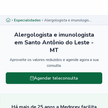
Menu lateral
Menu lateral
Especialidades
Alergologista e imunologista em Santo Antônio do Leste - MT
Alergologista e imunologista
em Santo Antônio do Leste -
MT
Aproveite os valores reduzidos e agende agora a sua
consulta.
Agendar teleconsulta
Há mais de 25 anos a Medprev facilita