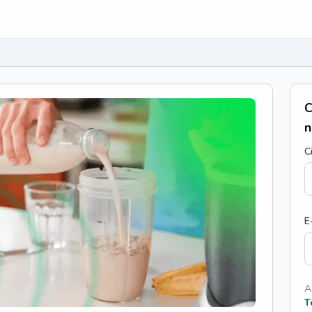
C
n
C
E
A
T