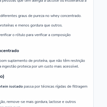
 pessoas que têm alergia à lactose ou intolerância à
á diferentes graus de pureza no whey concentrado.
roteínas e menos gordura que outros.
ificar o rótulo para verificar a composição
ncentrado
bom suplemento de proteína, que não têm restrição
 ingestão proteica por um custo mais acessível.
o)
tein isolado
passa por técnicas rígidas de filtragem
ção, remove-se mais gordura, lactose e outros