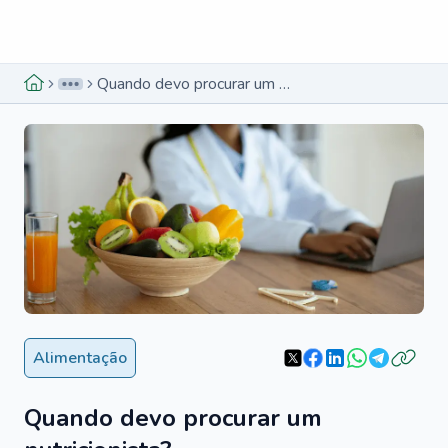
Menu lateral
Menu lateral
Quando devo procurar um nutricionista?
Alimentação
Quando devo procurar um