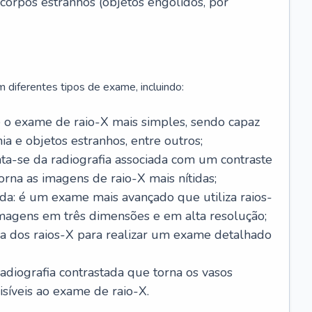
corpos estranhos (objetos engolidos, por
m diferentes tipos de exame, incluindo:
é o exame de raio-X mais simples, sendo capaz
a e objetos estranhos, entre outros;
rata-se da radiografia associada com um contraste
torna as imagens de raio-X mais nítidas;
a: é um exame mais avançado que utiliza raios-
imagens em três dimensões e em alta resolução;
ica dos raios-X para realizar um exame detalhado
radiografia contrastada que torna os vasos
isíveis ao exame de raio-X.