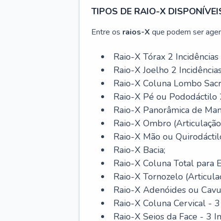
TIPOS DE RAIO-X DISPONÍVEI
Entre os
raios-X
que podem ser agen
Raio-X Tórax 2 Incidências
Raio-X Joelho 2 Incidência
Raio-X Coluna Lombo Sacra 
Raio-X Pé ou Pododáctilo 2
Raio-X Panorâmica de Man
Raio-X Ombro (Articulação
Raio-X Mão ou Quirodáctilo
Raio-X Bacia;
Raio-X Coluna Total para E
Raio-X Tornozelo (Articulaç
Raio-X Adenóides ou Cav
Raio-X Coluna Cervical - 3 
Raio-X Seios da Face - 3 In