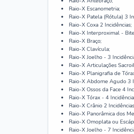
Raio-X Antebraço;
Raio-X Escanometria;
Raio-X Patela (Rótula) 3 In
Raio-X Coxa 2 Incidências;
Raio-X Interproximal - Bi
Raio-X Braço;
Raio-X Clavícula;
Raio-X Joelho - 3 Incidênci
Raio-X Articulações Sacroil
Raio-X Planigrafia de Tóra
Raio-X Abdome Agudo 3 In
Raio-X Ossos da Face 4 Inc
Raio-X Tórax - 4 Incidência
Raio-X Crânio 2 Incidência
Raio-X Panorâmica dos Mem
Raio-X Omoplata ou Escáp
Raio-X Joelho - 7 Incidênci