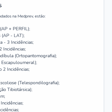
S
dados na Medprev, estão:
 (AP + PERFIL);
s (AP - LAT);
- 3 Incidências;
 Incidências;
díbula (Ortopantomografia);
 Escapuloumeral);
 2 Incidências;
scoliose (Telespondilografia);
ão Tibiotársica);
um;
Incidências;
cidências;