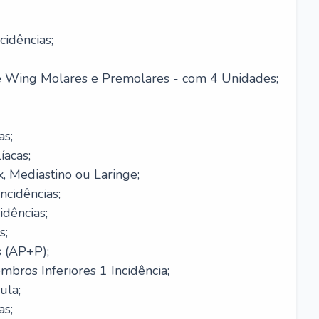
cidências;
te Wing Molares e Premolares - com 4 Unidades;
as;
íacas;
x, Mediastino ou Laringe;
cidências;
idências;
s;
s (AP+P);
bros Inferiores 1 Incidência;
ula;
as;