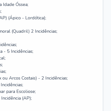
a Idade Óssea;
;
AP) (Ápico - Lordótica);
oral (Quadril) 2 Incidências;
idências;
- 5 Incidências;
al;
s;
ias;
ou Arcos Costais) - 2 Incidências;
Incidências;
r para Escoliose;
ncidência (AP);