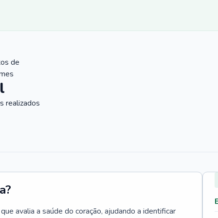
tos de
ames
l
 realizados
a?
e avalia a saúde do coração, ajudando a identificar