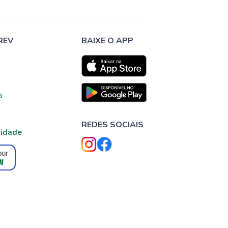
REV
BAIXE O APP
o
REDES SOCIAIS
cidade
por