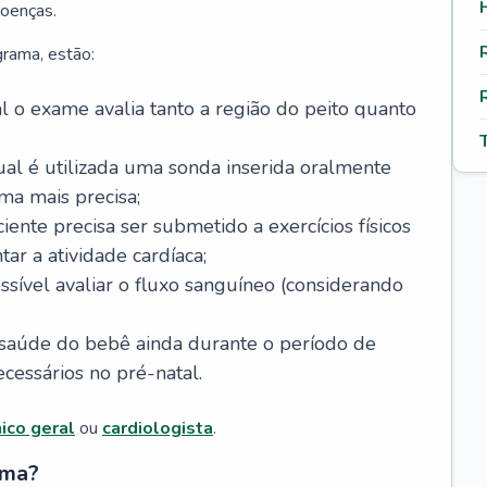
doenças.
grama, estão:
al o exame avalia tanto a região do peito quanto
ual é utilizada uma sonda inserida oralmente
rma mais precisa;
iente precisa ser submetido a exercícios físicos
r a atividade cardíaca;
sível avaliar o fluxo sanguíneo (considerando
a saúde do bebê ainda durante o período de
cessários no pré-natal.
nico geral
ou
cardiologista
.
ama?