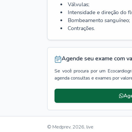
Válvulas;
Intensidade e direção do f
Bombeamento sanguíneo;
Contrações.
Agende seu exame com va
Se você procura por um
Ecocardiog
agenda consultas e exames por valor
Menu lateral
Ag
© Medprev,
2026
,
live