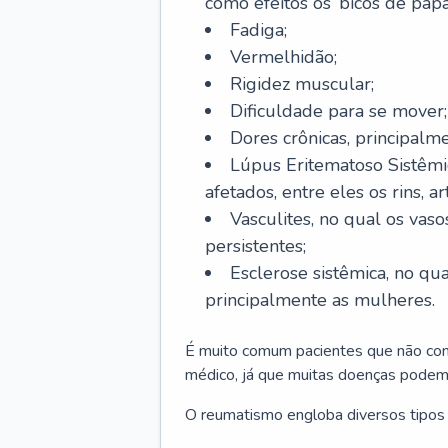
como efeitos os ‘bicos de pap
Fadiga;
Vermelhidão;
Rigidez muscular;
Dificuldade para se mover;
Dores crônicas, principalme
Lúpus Eritematoso Sistêmi
afetados, entre eles os rins, a
Vasculites, no qual os va
persistentes;
Esclerose sistêmica, no qu
principalmente as mulheres.
É muito comum pacientes que não con
médico, já que muitas doenças podem
O reumatismo engloba diversos tipos 