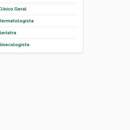
Clínico Geral
Dermatologista
Geriatra
Ginecologista