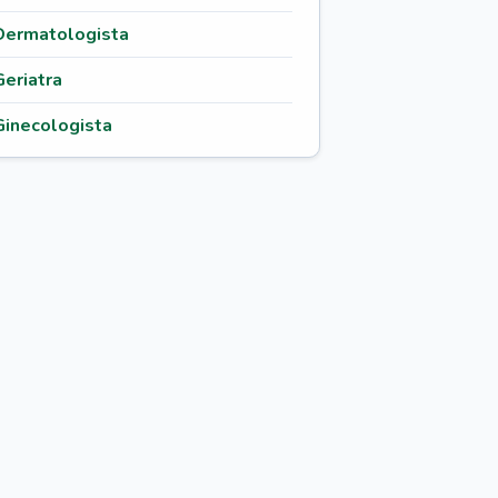
Dermatologista
Geriatra
Ginecologista