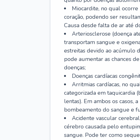
quanto por doenças autoimune
Miocardite, no qual ocorr
coração, podendo ser resultant
Causa desde falta de ar até do
Arteriosclerose (doença ate
transportam sangue e oxigena
estreitas devido ao acúmulo 
pode aumentar as chances de s
doenças;
Doenças cardíacas congênit
Arritmias cardíacas, no qua
categorizada em taquicardia (b
lentas). Em ambos os casos, 
bombeamento do sangue e fu
Acidente vascular cerebral
cérebro causada pelo entupim
sangue. Pode ter como sequel