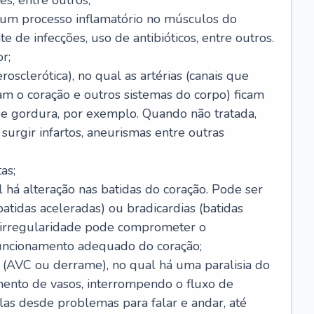
s, entre outros;
e um processo inflamatório no músculos do
e de infecções, uso de antibióticos, entre outros.
r;
rosclerótica), no qual as artérias (canais que
m o coração e outros sistemas do corpo) ficam
de gordura, por exemplo. Quando não tratada,
urgir infartos, aneurismas entre outras
as;
l há alteração nas batidas do coração. Pode ser
atidas aceleradas) ou bradicardias (batidas
a irregularidade pode comprometer o
ncionamento adequado do coração;
 (AVC ou derrame), no qual há uma paralisia do
ento de vasos, interrompendo o fluxo de
as desde problemas para falar e andar, até