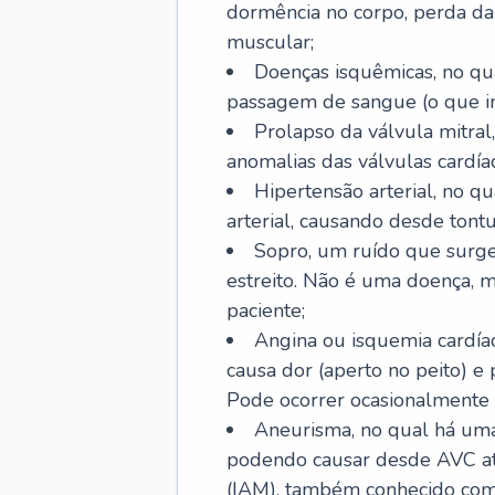
dormência no corpo, perda da 
muscular;
Doenças isquêmicas, no qua
passagem de sangue (o que inc
Prolapso da válvula mitra
anomalias das válvulas cardíac
Hipertensão arterial, no q
arterial, causando desde tontu
Sopro, um ruído que surg
estreito. Não é uma doença, m
paciente;
Angina ou isquemia cardía
causa dor (aperto no peito) e
Pode ocorrer ocasionalmente 
Aneurisma, no qual há uma
podendo causar desde AVC até
(IAM), também conhecido com