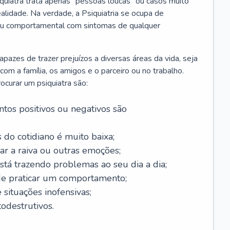
iquiatra trata apenas “pessoas loucas” ou casos muito
alidade. Na verdade, a Psiquiatria se ocupa de
 ou comportamental com sintomas de qualquer
azes de trazer prejuízos a diversas áreas da vida, seja
m a família, os amigos e o parceiro ou no trabalho.
curar um psiquiatra são:
tos positivos ou negativos são
 do cotidiano é muito baixa;
ar a raiva ou outras emoções;
tá trazendo problemas ao seu dia a dia;
de praticar um comportamento;
situações inofensivas;
odestrutivos.