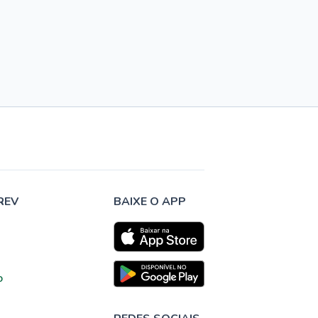
REV
BAIXE O APP
o