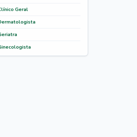
Clínico Geral
Dermatologista
Geriatra
Ginecologista