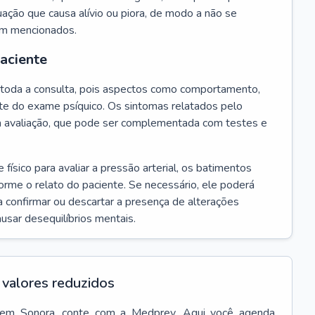
ação que causa alívio ou piora, de modo a não se
em mencionados.
paciente
te toda a consulta, pois aspectos como comportamento,
rte do exame psíquico. Os sintomas relatados pelo
a avaliação, que pode ser complementada com testes e
ísico para avaliar a pressão arterial, os batimentos
forme o relato do paciente. Se necessário, ele poderá
 confirmar ou descartar a presença de alterações
usar desequilíbrios mentais.
valores reduzidos
em
Sonora
, conte com a Medprev. Aqui você agenda