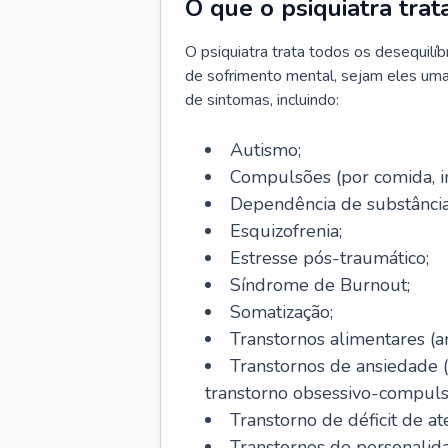
O que o psiquiatra trat
O psiquiatra trata todos os desequilí
de sofrimento mental, sejam eles uma
de sintomas, incluindo:
Autismo;
Compulsões (por comida, int
Dependência de substâncias
Esquizofrenia;
Estresse pós-traumático;
Síndrome de Burnout;
Somatização;
Transtornos alimentares (an
Transtornos de ansiedade 
transtorno obsessivo-compulsiv
Transtorno de déficit de at
Transtornos de personalid