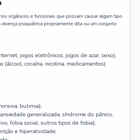
a
brios orgânicos e funcionais que possam causar algum tipo
 doença psiquiátrica propriamente dita ou um conjunto
ernet, jogos eletrônicos, jogos de azar, sexo);
 (álcool, cocaína, nicotina, medicamentos);
orexia, bulimia);
(ansiedade generalizada, síndrome do pânico,
o, fobia social, outros tipos de fobia);
enção e hiperatividade;
ade;