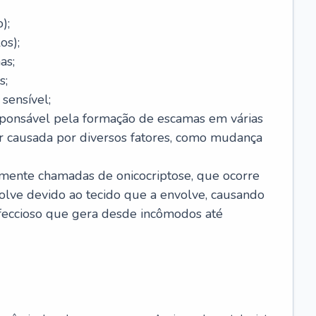
);
os);
as;
s;
sensível;
sponsável pela formação de escamas em várias
r causada por diversos fatores, como mudança
lmente chamadas de onicocriptose, que ocorre
lve devido ao tecido que a envolve, causando
nfeccioso que gera desde incômodos até