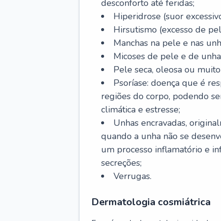
desconforto até feridas;
Hiperidrose (suor excessivo
Hirsutismo (excesso de pel
Manchas na pele e nas unh
Micoses de pele e de unha
Pele seca, oleosa ou muito 
Psoríase: doença que é re
regiões do corpo, podendo se
climática e estresse;
Unhas encravadas, origina
quando a unha não se desenvo
um processo inflamatório e i
secreções;
Verrugas.
Dermatologia cosmiátrica