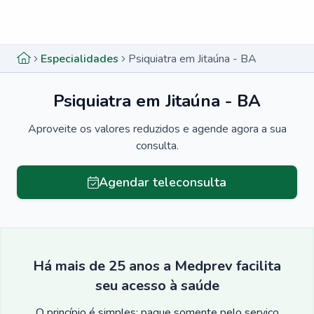
Menu lateral
Menu lateral
Especialidades
Psiquiatra em Jitaúna - BA
Psiquiatra em Jitaúna - BA
Aproveite os valores reduzidos e agende agora a sua
consulta.
Agendar teleconsulta
Há mais de 25 anos a Medprev facilita
seu acesso à saúde
O princípio é simples: pague somente pelo serviço