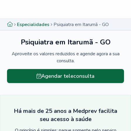
Menu lateral
Menu lateral
Especialidades
Psiquiatra em Itarumã - GO
Psiquiatra em Itarumã - GO
Aproveite os valores reduzidos e agende agora a sua
consulta.
Agendar teleconsulta
Há mais de 25 anos a Medprev facilita
seu acesso à saúde
O princípio é simples: pague somente pelo serviço