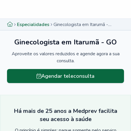
Menu lateral
Menu lateral
Especialidades
Ginecologista em Itarumã - GO
Ginecologista em Itarumã - GO
Aproveite os valores reduzidos e agende agora a sua
consulta.
Agendar teleconsulta
Há mais de 25 anos a Medprev facilita
seu acesso à saúde
O princípio é simples: pague somente pelo serviço