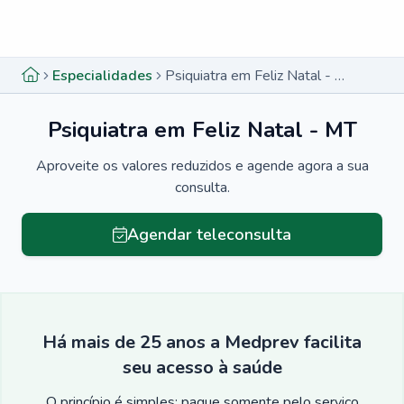
Menu lateral
Menu lateral
Especialidades
Psiquiatra em Feliz Natal - MT
Psiquiatra em Feliz Natal - MT
Aproveite os valores reduzidos e agende agora a sua
consulta.
Agendar teleconsulta
Há mais de 25 anos a Medprev facilita
seu acesso à saúde
O princípio é simples: pague somente pelo serviço