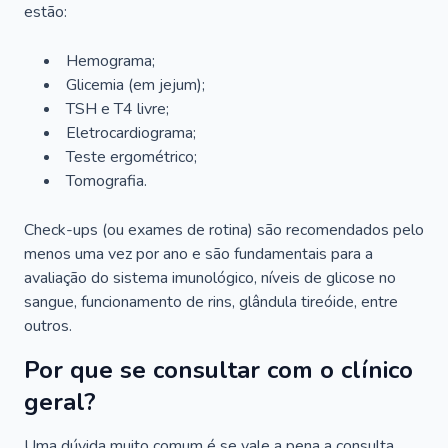
estão:
Hemograma;
Glicemia (em jejum);
TSH e T4 livre;
Eletrocardiograma;
Teste ergométrico;
Tomografia.
Check-ups (ou exames de rotina) são recomendados pelo
menos uma vez por ano e são fundamentais para a
avaliação do sistema imunológico, níveis de glicose no
sangue, funcionamento de rins, glândula tireóide, entre
outros.
Por que se consultar com o clínico
geral?
Uma dúvida muito comum é se vale a pena a consulta