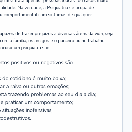
iquiatra trata apenas “pessoas loucas” ou casos muito
alidade. Na verdade, a Psiquiatria se ocupa de
 ou comportamental com sintomas de qualquer
azes de trazer prejuízos a diversas áreas da vida, seja
m a família, os amigos e o parceiro ou no trabalho.
curar um psiquiatra são:
tos positivos ou negativos são
 do cotidiano é muito baixa;
ar a raiva ou outras emoções;
tá trazendo problemas ao seu dia a dia;
de praticar um comportamento;
situações inofensivas;
odestrutivos.