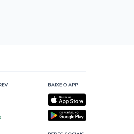
REV
BAIXE O APP
o