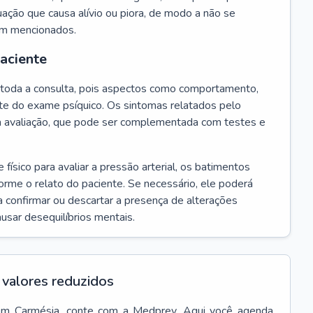
ação que causa alívio ou piora, de modo a não se
em mencionados.
paciente
te toda a consulta, pois aspectos como comportamento,
rte do exame psíquico. Os sintomas relatados pelo
a avaliação, que pode ser complementada com testes e
ísico para avaliar a pressão arterial, os batimentos
forme o relato do paciente. Se necessário, ele poderá
 confirmar ou descartar a presença de alterações
usar desequilíbrios mentais.
valores reduzidos
em
Carmésia
, conte com a Medprev. Aqui você agenda