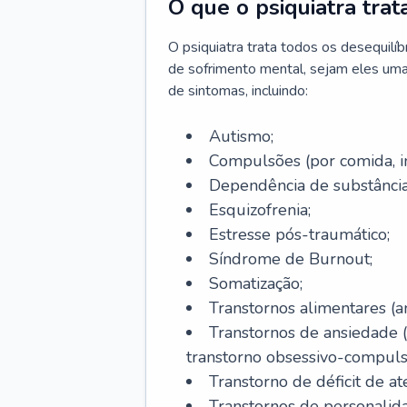
O que o psiquiatra trat
O psiquiatra trata todos os desequilí
de sofrimento mental, sejam eles uma
de sintomas, incluindo:
Autismo;
Compulsões (por comida, int
Dependência de substâncias
Esquizofrenia;
Estresse pós-traumático;
Síndrome de Burnout;
Somatização;
Transtornos alimentares (an
Transtornos de ansiedade 
transtorno obsessivo-compulsiv
Transtorno de déficit de at
Transtornos de personalid