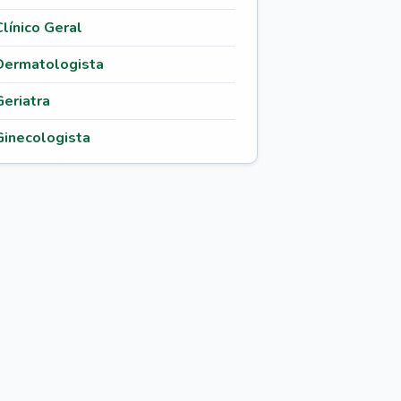
Clínico Geral
Dermatologista
Geriatra
Ginecologista