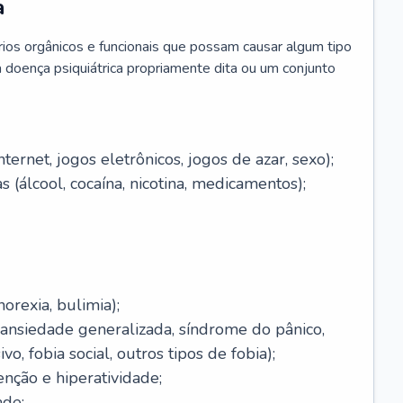
a
brios orgânicos e funcionais que possam causar algum tipo
 doença psiquiátrica propriamente dita ou um conjunto
ernet, jogos eletrônicos, jogos de azar, sexo);
 (álcool, cocaína, nicotina, medicamentos);
orexia, bulimia);
(ansiedade generalizada, síndrome do pânico,
o, fobia social, outros tipos de fobia);
enção e hiperatividade;
ade;