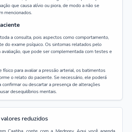
ação que causa alívio ou piora, de modo a não se
em mencionados.
paciente
te toda a consulta, pois aspectos como comportamento,
rte do exame psíquico. Os sintomas relatados pelo
a avaliação, que pode ser complementada com testes e
ísico para avaliar a pressão arterial, os batimentos
forme o relato do paciente. Se necessário, ele poderá
 confirmar ou descartar a presença de alterações
usar desequilíbrios mentais.
valores reduzidos
em
Caatiba
, conte com a Medprev. Aqui você agenda