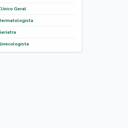
Clínico Geral
Dermatologista
Geriatra
Ginecologista