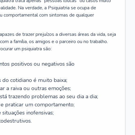
iquiatra trata apenas “pessoas loucas” ou casos muito
alidade. Na verdade, a Psiquiatria se ocupa de
 ou comportamental com sintomas de qualquer
azes de trazer prejuízos a diversas áreas da vida, seja
m a família, os amigos e o parceiro ou no trabalho.
curar um psiquiatra são:
tos positivos ou negativos são
 do cotidiano é muito baixa;
ar a raiva ou outras emoções;
tá trazendo problemas ao seu dia a dia;
de praticar um comportamento;
situações inofensivas;
odestrutivos.