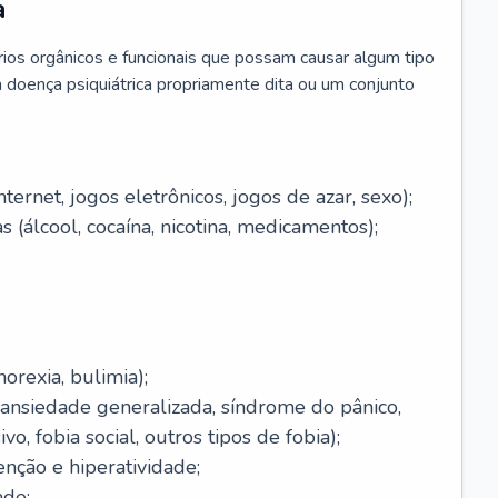
a
brios orgânicos e funcionais que possam causar algum tipo
 doença psiquiátrica propriamente dita ou um conjunto
ernet, jogos eletrônicos, jogos de azar, sexo);
 (álcool, cocaína, nicotina, medicamentos);
orexia, bulimia);
(ansiedade generalizada, síndrome do pânico,
o, fobia social, outros tipos de fobia);
enção e hiperatividade;
ade;