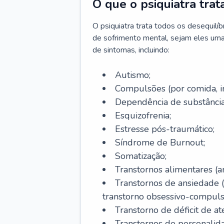
O que o psiquiatra trat
O psiquiatra trata todos os desequilí
de sofrimento mental, sejam eles uma
de sintomas, incluindo:
Autismo;
Compulsões (por comida, int
Dependência de substâncias
Esquizofrenia;
Estresse pós-traumático;
Síndrome de Burnout;
Somatização;
Transtornos alimentares (an
Transtornos de ansiedade 
transtorno obsessivo-compulsiv
Transtorno de déficit de at
Transtornos de personalid