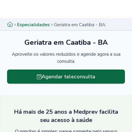
Menu lateral
Menu lateral
Especialidades
Geriatra em Caatiba - BA
Geriatra em Caatiba - BA
Aproveite os valores reduzidos e agende agora a sua
consulta.
Agendar teleconsulta
Há mais de 25 anos a Medprev facilita
seu acesso à saúde
O princípio é simples: pague somente pelo serviço