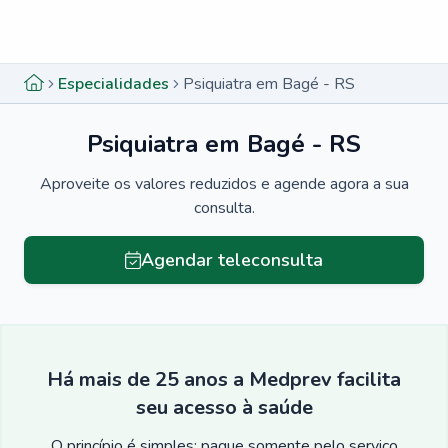
Menu lateral
Menu lateral
Especialidades
Psiquiatra em Bagé - RS
Psiquiatra em Bagé - RS
Aproveite os valores reduzidos e agende agora a sua
consulta.
Agendar teleconsulta
Há mais de 25 anos a Medprev facilita
seu acesso à saúde
O princípio é simples: pague somente pelo serviço