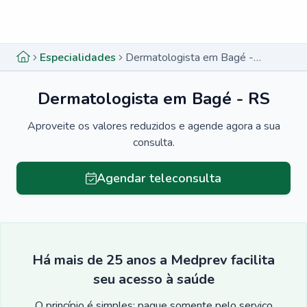
Menu lateral
Menu lateral
Especialidades
Dermatologista em Bagé - RS
Dermatologista em Bagé - RS
Aproveite os valores reduzidos e agende agora a sua
consulta.
Agendar teleconsulta
Há mais de 25 anos a Medprev facilita
seu acesso à saúde
O princípio é simples: pague somente pelo serviço