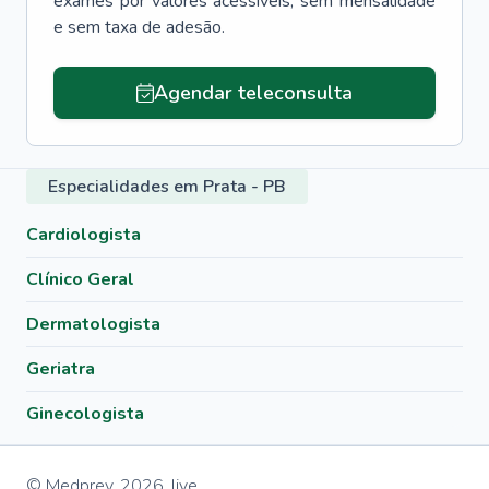
exames por valores acessíveis, sem mensalidade
e sem taxa de adesão.
Agendar teleconsulta
Especialidades em Prata - PB
Cardiologista
Clínico Geral
Dermatologista
Geriatra
Ginecologista
© Medprev,
2026
,
live