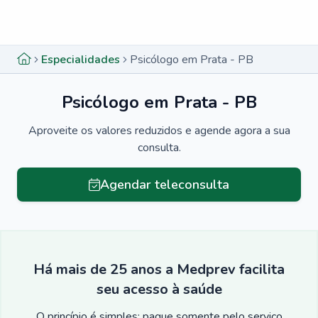
Menu lateral
Menu lateral
Especialidades
Psicólogo em Prata - PB
Psicólogo em Prata - PB
Aproveite os valores reduzidos e agende agora a sua
consulta.
Agendar teleconsulta
Há mais de 25 anos a Medprev facilita
seu acesso à saúde
O princípio é simples: pague somente pelo serviço