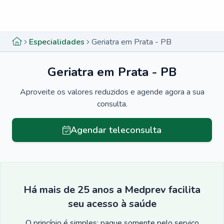
Menu lateral
Menu lateral
Especialidades
Geriatra em Prata - PB
Geriatra em Prata - PB
Aproveite os valores reduzidos e agende agora a sua
consulta.
Agendar teleconsulta
Há mais de 25 anos a Medprev facilita
seu acesso à saúde
O princípio é simples: pague somente pelo serviço