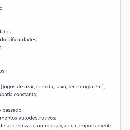
o;
idos;
do dificuldades;
;
os;
ogos de azar, comida, sexo, tecnologia etc.);
patia constante;
o passado;
entos autodestrutivos;
s de aprendizado ou mudança de comportamento