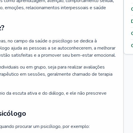
tos como aprendizagem, atenção, comportamento sexual,
, emoções, relacionamentos interpessoais e saúde
z?
as, no campo da saúde o psicólogo se dedica à
icólogo ajuda as pessoas a se autoconhecerem, a melhorar
 estão satisfeitas e a promover seu bem-estar emocional.
ndividuais ou em grupo, seja para realizar avaliações
erapêutico em sessões, geralmente chamado de terapia
io da escuta ativa e do diálogo, e ele não prescreve
sicólogo
 quando procurar um psicólogo, por exemplo: