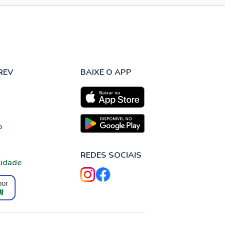
REV
BAIXE O APP
o
REDES SOCIAIS
cidade
por