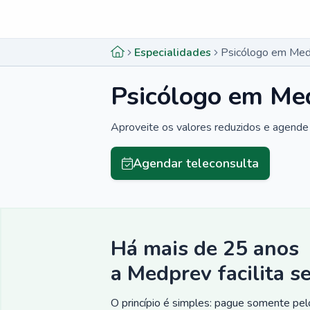
Menu lateral
Menu lateral
Especialidades
Psicólogo em Medi
Psicólogo em Med
Aproveite os valores reduzidos e agende 
Agendar teleconsulta
Há mais de 25 anos
a Medprev facilita s
O princípio é simples: pague somente pelo