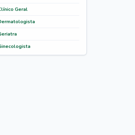
Clínico Geral
Dermatologista
Geriatra
Ginecologista