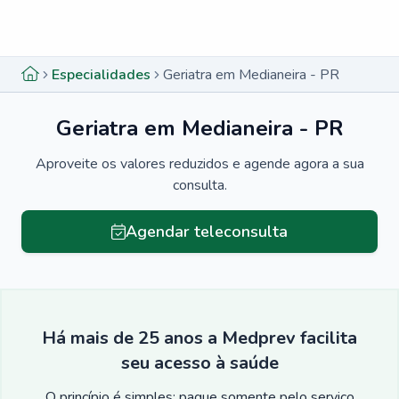
Menu lateral
Menu lateral
Especialidades
Geriatra em Medianeira - PR
Geriatra em Medianeira - PR
Aproveite os valores reduzidos e agende agora a sua
consulta.
Agendar teleconsulta
Há mais de 25 anos a Medprev facilita
seu acesso à saúde
O princípio é simples: pague somente pelo serviço