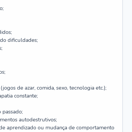
o;
idos;
do dificuldades;
;
os;
ogos de azar, comida, sexo, tecnologia etc.);
patia constante;
o passado;
entos autodestrutivos;
s de aprendizado ou mudança de comportamento