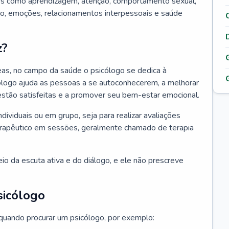
tos como aprendizagem, atenção, comportamento sexual,
, emoções, relacionamentos interpessoais e saúde
z?
as, no campo da saúde o psicólogo se dedica à
icólogo ajuda as pessoas a se autoconhecerem, a melhorar
 estão satisfeitas e a promover seu bem-estar emocional.
ndividuais ou em grupo, seja para realizar avaliações
erapêutico em sessões, geralmente chamado de terapia
io da escuta ativa e do diálogo, e ele não prescreve
sicólogo
 quando procurar um psicólogo, por exemplo: