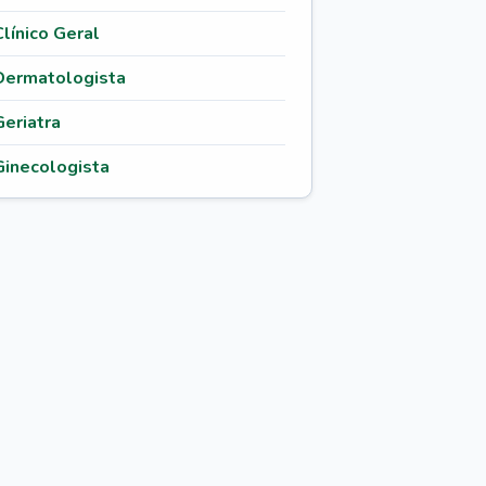
Clínico Geral
Dermatologista
Geriatra
Ginecologista