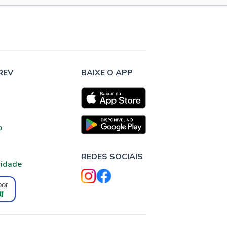
REV
BAIXE O APP
o
REDES SOCIAIS
cidade
por