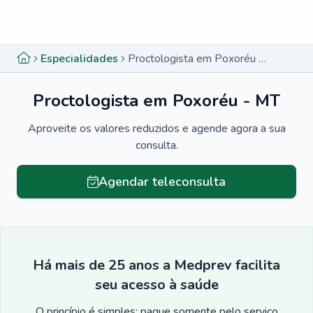
Menu lateral
Menu lateral
Especialidades
Proctologista em Poxoréu - MT
Proctologista em Poxoréu - MT
Aproveite os valores reduzidos e agende agora a sua
consulta.
Agendar teleconsulta
Há mais de 25 anos a Medprev facilita
seu acesso à saúde
O princípio é simples: pague somente pelo serviço