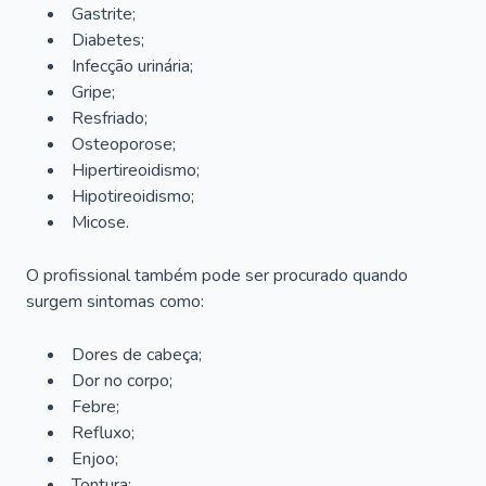
Gastrite;
Diabetes;
Infecção urinária;
Gripe;
Resfriado;
Osteoporose;
Hipertireoidismo;
Hipotireoidismo;
Micose.
O profissional também pode ser procurado quando
surgem sintomas como:
Dores de cabeça;
Dor no corpo;
Febre;
Refluxo;
Enjoo;
Tontura;