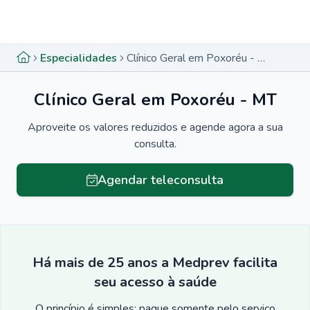
Menu lateral
Menu lateral
Especialidades
Clínico Geral em Poxoréu - MT
Clínico Geral em Poxoréu - MT
Aproveite os valores reduzidos e agende agora a sua
consulta.
Agendar teleconsulta
Há mais de 25 anos a Medprev facilita
seu acesso à saúde
O princípio é simples: pague somente pelo serviço