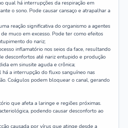
no qual há interrupções da respiração em
ante o sono. Pode causar cansaço e atrapalhar a
 uma reação significativa do organismo a agentes
 de muco em excesso. Pode ter como efeitos
ntupimento do nariz;
cesso inflamatório nos seios da face, resultando
 desconfortos até nariz entupido e produção
ida em sinusite aguda e crônica;
 há a interrupção do fluxo sanguíneo nas
mão. Coágulos podem bloquear o canal, gerando
tório que afeta a laringe e regiões próximas.
acteriológica, podendo causar desconforto ao
cção causada por vírus que atinge desde a