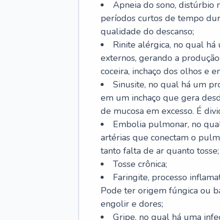
Apneia do sono, distúrbio 
períodos curtos de tempo dur
qualidade do descanso;
Rinite alérgica, no qual há
externos, gerando a produção
coceira, inchaço dos olhos e e
Sinusite, no qual há um pro
em um inchaço que gera desde
de mucosa em excesso. É divid
Embolia pulmonar, no qual
artérias que conectam o pul
tanto falta de ar quanto tosse;
Tosse crônica;
Faringite, processo inflama
Pode ter origem fúngica ou b
engolir e dores;
Gripe, no qual há uma infe