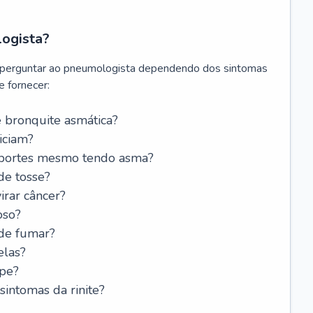
logista?
 perguntar ao pneumologista dependendo dos sintomas
 fornecer:
 bronquite asmática?
iciam?
esportes mesmo tendo asma?
de tosse?
rar câncer?
oso?
 de fumar?
elas?
ipe?
intomas da rinite?