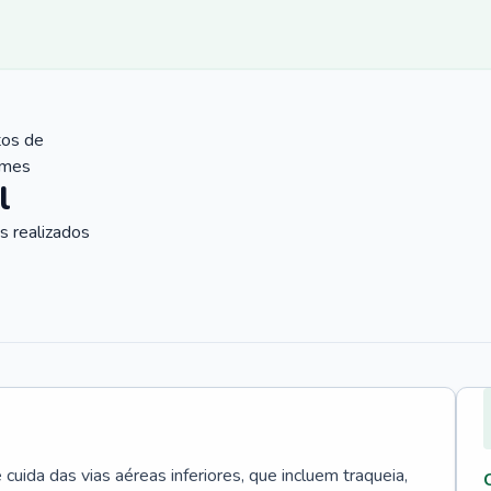
tos de
ames
l
 realizados
uida das vias aéreas inferiores, que incluem traqueia,