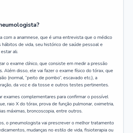
neumologista?
a com a anamnese, que é uma entrevista que o médico
 hábitos de vida, seu histórico de saúde pessoal e
estar ali.
zar o exame clínico, que consiste em medir a pressão
s. Além disso, ele vai fazer o exame físico do tórax, que
ião (normal, “peito de pombo”, escavado etc.), a
iração, da voz e da tosse e outros testes pertinentes.
tar exames complementares para confirmar o possível
e, raio X do tórax, prova de função pulmonar, oximetria,
ias máximas, broncoscopia, entre outros.
, o pneumologista vai prescrever o melhor tratamento
edicamentos, mudanças no estilo de vida, fisioterapia ou