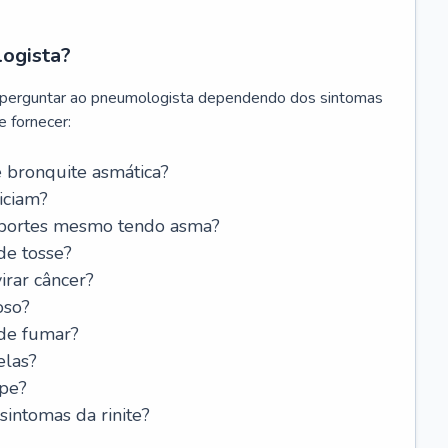
logista?
 perguntar ao pneumologista dependendo dos sintomas
 fornecer:
 bronquite asmática?
iciam?
esportes mesmo tendo asma?
de tosse?
rar câncer?
oso?
 de fumar?
elas?
ipe?
intomas da rinite?