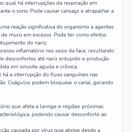
no qual há interrupções da respiração em
ante o sono. Pode causar cansaço e atrapalhar a
 uma reação significativa do organismo a agentes
 de muco em excesso. Pode ter como efeitos
ntupimento do nariz;
cesso inflamatório nos seios da face, resultando
 desconfortos até nariz entupido e produção
ida em sinusite aguda e crônica;
 há a interrupção do fluxo sanguíneo nas
mão. Coágulos podem bloquear o canal, gerando
tório que afeta a laringe e regiões próximas.
acteriológica, podendo causar desconforto ao
cção causada por vírus que atinge desde a