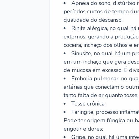
Apneia do sono, distúrbio 
períodos curtos de tempo dur
qualidade do descanso;
Rinite alérgica, no qual há
externos, gerando a produção
coceira, inchaço dos olhos e e
Sinusite, no qual há um pro
em um inchaço que gera desde
de mucosa em excesso. É divid
Embolia pulmonar, no qual
artérias que conectam o pul
tanto falta de ar quanto tosse;
Tosse crônica;
Faringite, processo inflama
Pode ter origem fúngica ou b
engolir e dores;
Gripe, no qual há uma infe