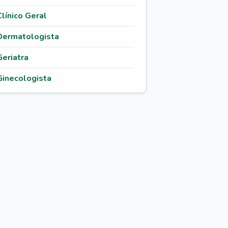
Clínico Geral
Dermatologista
Geriatra
Ginecologista