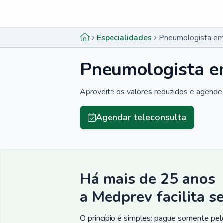
Menu lateral
Menu lateral
Especialidades
Pneumologista em 
Pneumologista em
Aproveite os valores reduzidos e agende 
Agendar teleconsulta
Há mais de 25 anos
a Medprev facilita s
O princípio é simples: pague somente pelo