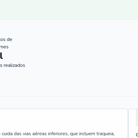
tos de
ames
l
 realizados
uida das vias aéreas inferiores, que incluem traqueia,