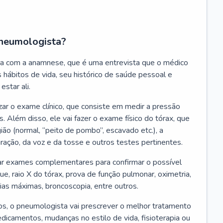
neumologista?
a com a anamnese, que é uma entrevista que o médico
 hábitos de vida, seu histórico de saúde pessoal e
estar ali.
zar o exame clínico, que consiste em medir a pressão
s. Além disso, ele vai fazer o exame físico do tórax, que
ião (normal, “peito de pombo”, escavado etc.), a
iração, da voz e da tosse e outros testes pertinentes.
tar exames complementares para confirmar o possível
e, raio X do tórax, prova de função pulmonar, oximetria,
ias máximas, broncoscopia, entre outros.
, o pneumologista vai prescrever o melhor tratamento
edicamentos, mudanças no estilo de vida, fisioterapia ou