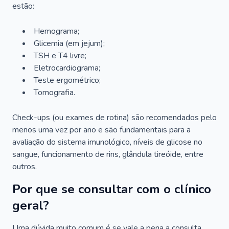
estão:
Hemograma;
Glicemia (em jejum);
TSH e T4 livre;
Eletrocardiograma;
Teste ergométrico;
Tomografia.
Check-ups (ou exames de rotina) são recomendados pelo
menos uma vez por ano e são fundamentais para a
avaliação do sistema imunológico, níveis de glicose no
sangue, funcionamento de rins, glândula tireóide, entre
outros.
Por que se consultar com o clínico
geral?
Uma dúvida muito comum é se vale a pena a consulta